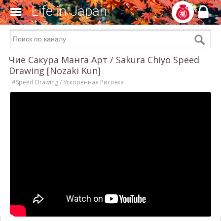
Life in Japan
Чиё Сакура Манга Арт / Sakura Chiyo Speed
Drawing [Nozaki Kun]
#Speed Drawing / Ускоренная Рисовка