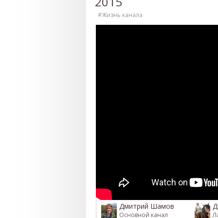
2015
#Жизнь канала
Дмитрий Шамов
Д
Основной канал
Л