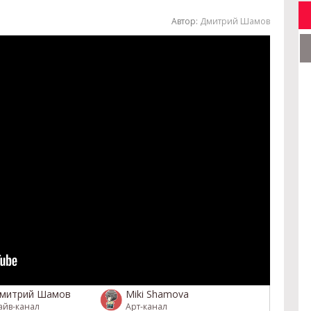
Автор:
Дмитрий Шамов
митрий Шамов
Miki Shamova
айв-канал
Арт-канал