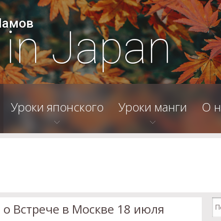
Шамов
e in Japan
Уроки японского
Уроки манги
О н
о Встрече в Москве 18 июля