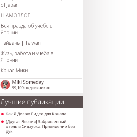
of Japan
ШАМОВЛОГ
Вся правда об учебе в
Японии
Тайвань | Taiwan
Жизь, работа и учеба в
Японии
Канал Мики
Miki Someday
99,100 подписчиков
Лучшие публикации
Как Я Делаю Видео для Канала
[Другая Япония] Заброшенный
отель в Сидзуока. Привидение без
рук