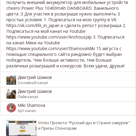
получить внешний аккумулятор для мобильных устройств
cheero Power Plus 10400mAh DANBOARD. Ванильного
цвета :3 Для участия в розыгрыше нужно выполнить 3
простых условия: 1. Подписаться на мою группу в VK:
https://vk.com/life_in_japan и сделать репост розыгрыша 2.
Подписаться на мой канал на Youtube
https://www.youtube.com/user/AnchousJap 3. Подписаться
на канал Мики на Youtube
https://www.youtube.com/user/ShamovaMiki 15 августа c
помощью специального сайта рандомно будет выбран
победитель. Чем больше активности, тем больше
различных розыгрышей и конкурсов. Всем удачи, друзья!
Дмитрий Шамов
Основной канал
Дмитрий Шамов
Лайв-канал
Miki Shamova
Арт-канал
Успех Проекта "Русский дух в Стране самурев"
и Призы Спонсорам