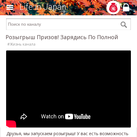
Life in Japan
Розыгрыш Призов! Зарядись По Полной
#Жизнь канала
Друзья, мы запускаем розыгрыш! У вас есть возможность