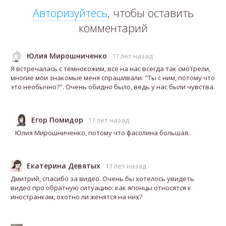
Авторизуйтесь
, чтобы оставить
комментарий
Юлия Мирошниченко
11 лет назад
Я встречалась с темнокожим, все на нас всегда так смотрели,
многие мои знакомые меня спрашивали: "Ты с ним, потому что
это необычно?". Очень обидно было, ведь у нас были чувства.
Егор Помидор
11 лет назад
Юлия Мирошниченко, потому что фасолина большая.
Екатерина Девятых
11 лет назад
Дмитрий, спасибо за видео. Очень бы хотелось увидеть
видео про обратную ситуацию: как японцы относятся к
иностранкам, охотно ли женятся на них?