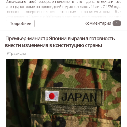
Изначально своё совершеннолетие в этот день отмечали все
японцы, которым за прошедший год исполнялось 14 лет. С 1876 года
возраст совершеннолетия японским правительством был
установлен в 20 лет, и с 2000 года в этот день своё совершеннолетие
отмечают все японцы, которым со 2 апреля предыдущего года
Подробнее
1
исполнилось или до 1 апреля текущего года исполнится 20 лет.
Премьер-министр Японии выразил готовность
внести изменения в конституцию страны
#Традиции