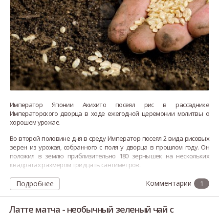
Император Японии Акихито посеял рис в рассаднике
Императорского дворца в ходе ежегодной церемонии молитвы о
хорошем урожае.
Во второй половине дня в среду
Император посеял 2 вида рисовых
зерен из урожая, собранного с поля у дворца в прошлом году. Он
положил в землю приблизительно 180 зернышек на нескольких
квадратах размером тридцать сантиметров.
В мае император соберет рассаду, которая вырастет из этих зерен,
Подробнее
1
и
Латте матча - необычный зеленый чай с