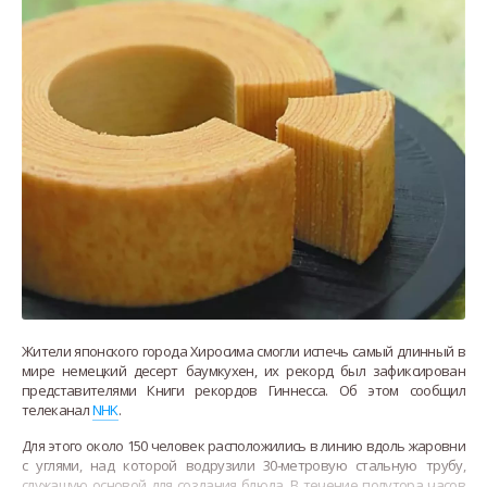
Жители японского города Хиросима смогли испечь самый длинный в
мире немецкий десерт баумкухен, их рекорд был зафиксирован
представителями Книги рекордов Гиннесса. Об этом сообщил
телеканал
NHK
.
Для этого около 150 человек расположились в линию вдоль жаровни
с углями, над которой водрузили 30-метровую стальную трубу,
служащую основой для создания блюда. В течение полутора часов