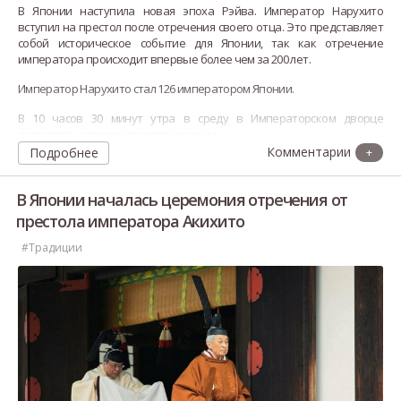
В Японии наступила новая эпоха Рэйва. Император Нарухито
вступил на престол после отречения своего отца. Это представляет
собой историческое событие для Японии, так как отречение
императора происходит впервые более чем за 200 лет.
Император Нарухито стал 126 императором Японии.
В 10 часов 30 минут утра в среду в Императорском дворце
состоялась церемония интронизации.
Подробнее
+
В 11 часов 12 минут утра императ
В Японии началась церемония отречения от
престола императора Акихито
#Традиции