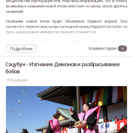
Вещательная корпорация NHK получила информацию, что в списке
возможных названий новой эпохи или Гэнго осталось около десятка
названий.
Название новой эпохи будет объявлено первого апреля. Она
начнется с первого мая, когда наследный принц Нарухито вступит на
трон, а днем ранее император Акихито покинет его.
Близкие к правительству источники сообщили NHK, что возможные
названия были выбраны из списка в несколько десятков имен
Подробнее
+
литературоведами и
Сэцубун - Изгнание Демонов и разбрасывание
бобов
#Традиции