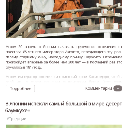
Утром 30 апреля в Японии началась церемония отречения от
престола 85-летнего императора Акихито, передающего эту роль
своему старшему сыну, наследному принцу Нарухито. Отречение
произойдёт впервые за более чем 200 лет — в последний раз это
случилось в 1817 году.
Утром император посетил синтоистский храм Касикодоро, чтобы
сообщить о своем решении синтоистским богам. Этот храм
посвящён богине солнца Аматэрасу, которая считается прямой
Подробнее
+
прародительницей императорской семьи. Сама церемония отречен
В Японии испекли самый большой в мире десерт
баумкухен
#Традиции