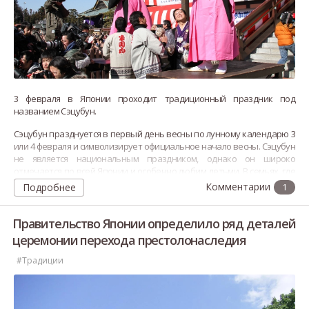
3 февраля в Японии проходит традиционный праздник под
названием Сэцубун.
Сэцубун празднуется в первый день весны по лунному календарю 3
или 4 февраля и символизирует официальное начало весны. Сэцубун
не является национальным праздником, однако он широко
отмечается по всей Японии и особенно любим детьми. В семьях, где
есть маленькие дети, обряд обычно превращается в веселую
Подробнее
1
забаву.
Правительство Японии определило ряд деталей
церемонии перехода престолонаследия
#Традиции