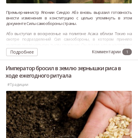
Премьер-министр Японии Синдзо Абэ вновь выразил готовность
внести изменения в конституцию с целью упомянуть в этом
документе Силы самообороны страны.
Абэ выступал в воскресенье на полигоне Асака вблизи Токио на
смотре подразделений Сил самообороны, в котором приняло
участие около четырех тысяч служащих. Он сказал, что в настоящее
время более 90% населения Японии с уважением относится к
Подробнее
1
существованию Сил самообороны.
Император бросил в землю зернышки риса в
ходе ежегодного ритуала
#Традиции