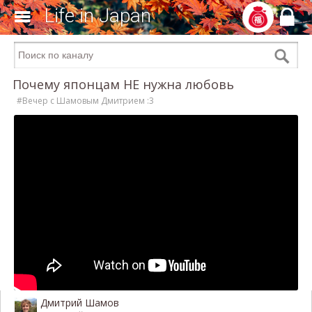
Life in Japan
Почему японцам НЕ нужна любовь
#Вечер с Шамовым Дмитрием :3
Дмитрий Шамов