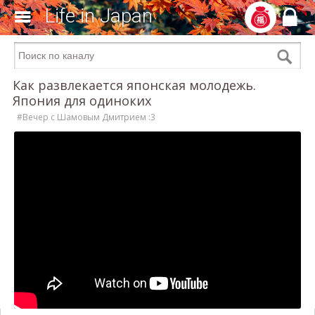
Life in Japan
Как развлекается японская молодежь.
Япония для одиноких
#Вечер с Шамовым Дмитрием :3