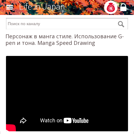
Life in Japan
Персонаж в манга стиле. Использование G-
pen и тона. Manga Speed Drawing