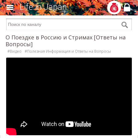
Life in Japan
О Поездке в Россию и Стримах [Ответы на
Вопросы]
#Видео
#Полезная Информация и Ответы на Вопросы