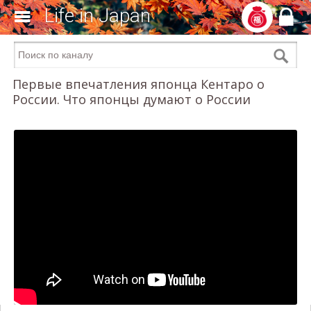
Life in Japan
Первые впечатления японца Кентаро о
России. Что японцы думают о России