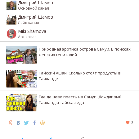
Дмитрий Шамов
Основной канал
Дмитрий Шамов
Лайв-канал
Miki Shamova
Арт-канал
Природная эротика острова Самуи. В поисках
женских гениталий
Тайский Ашан. Сколько стоят продукты в
Таиланде
Где дешево поесть на Самуи. Дождливый
Таиланд и тайская еда
3