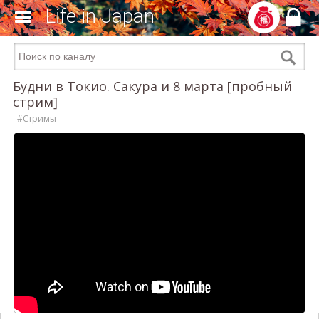
Life in Japan
Будни в Токио. Сакура и 8 марта [пробный
стрим]
#Стримы