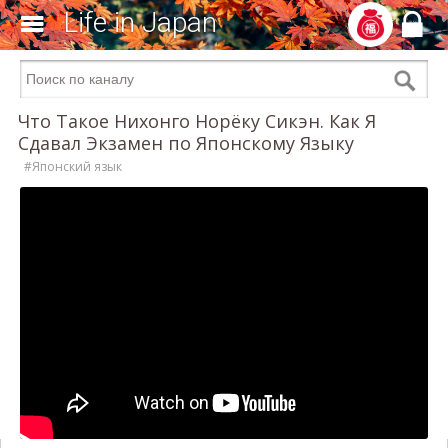
Life in Japan
Что Такое Нихонго Норёку Сикэн. Как Я
Сдавал Экзамен по Японскому Языку
#Японский язык