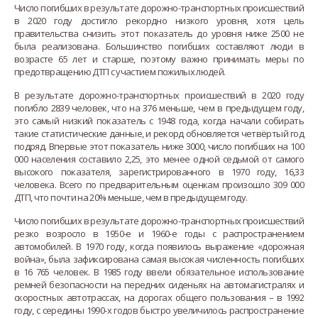
Число погибших в результате дорожно-транспортных происшествий
в 2020 году достигло рекордно низкого уровня, хотя цель
правительства снизить этот показатель до уровня ниже 2500 не
была реализована. Большинство погибших составляют люди в
возрасте 65 лет и старше, поэтому важно принимать меры по
предотвращению ДТП с участием пожилых людей.
В результате дорожно-транспортных происшествий в 2020 году
погибло 2839 человек, что на 376 меньше, чем в предыдущем году,
это самый низкий показатель с 1948 года, когда начали собирать
такие статистические данные, и рекорд обновляется четвёртый год
подряд. Впервые этот показатель ниже 3000, число погибших на 100
000 населения составило 2,25, это менее одной седьмой от самого
высокого показателя, зарегистрированного в 1970 году, 16,33
человека. Всего по предварительным оценкам произошло 309 000
ДТП, что почти на 20% меньше, чем в предыдущем году.
Число погибших в результате дорожно-транспортных происшествий
резко возросло в 1950-е и 1960-е годы с распространением
автомобилей. В 1970 году, когда появилось выражение «дорожная
война», была зафиксирована самая высокая численность погибших
в 16 765 человек. В 1985 году ввели обязательное использование
ремней безопасности на передних сиденьях на автомагистралях и
скоростных автотрассах, на дорогах общего пользования – в 1992
году, с середины 1990-х годов быстро увеличилось распространение