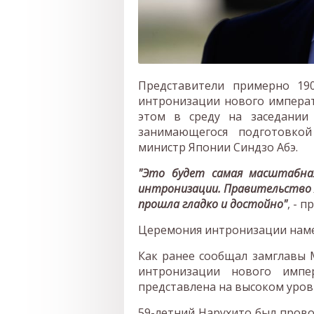
Представители примерно 19
интронизации нового императ
этом в среду на заседании 
занимающегося подготовкой
министр Японии Синдзо Абэ.
"Это будет самая масштабная
интронизации. Правительство Я
прошла гладко и достойно"
, - 
Церемония интронизации намеч
Как ранее сообщал замглавы 
интронизации нового импе
представлена на высоком уров
59-летний Нарухито был прово