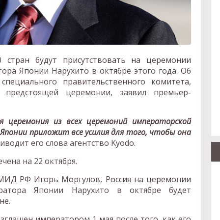
0 стран будут присутствовать на церемонии
ора Японии Нарухито в октябре этого года. Об
специального правительственного комитета,
 предстоящей церемонии, заявил премьер-
 церемония из всех церемоний императорской
понии приложит все усилия для того, чтобы она
приводит его слова агентство Kyodo.
ена на 22 октября.
МИД РФ Игорь Моргулов, Россия на церемонии
ратора Японии Нарухито в октябре будет
не.
зглашен императором 1 мая после того, как его