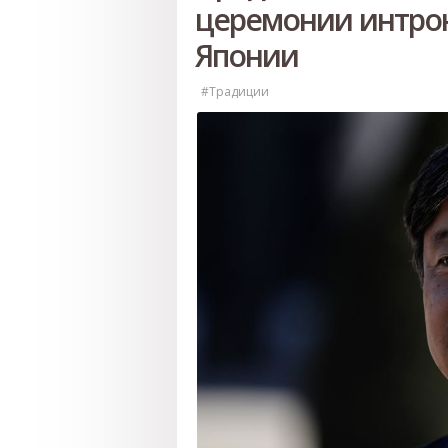
церемонии интро
Японии
#Традиции