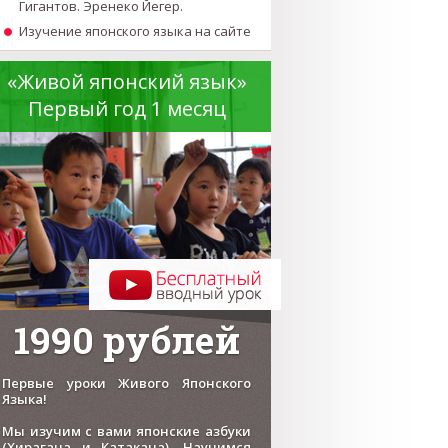
Гигантов. Эренеко Йегер.
Изучение японского языка на сайте
«Живой японский язык»
Первый год 1 месяц
1990 рублей
Первые уроки Живого Японского
Языка!
Мы изучим с вами японские азбуки
(Хирагана и Катакана). Научимся