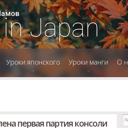
Шамов
e in Japan
Уроки японского
Уроки манги
О н
лена первая партия консоли