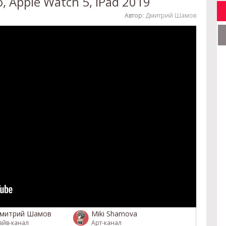
, Apple Watch 5, iPad 2019
Автор:
Дмитрий Шамов
митрий Шамов
Miki Shamova
айв-канал
Арт-канал