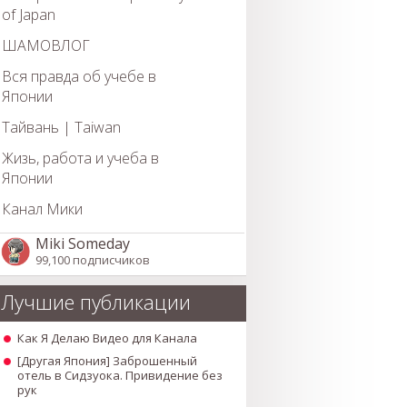
of Japan
ШАМОВЛОГ
Вся правда об учебе в
Японии
Тайвань | Taiwan
Жизь, работа и учеба в
Японии
Канал Мики
Miki Someday
99,100 подписчиков
Лучшие публикации
Как Я Делаю Видео для Канала
[Другая Япония] Заброшенный
отель в Сидзуока. Привидение без
рук