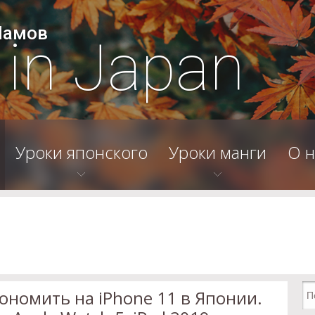
Шамов
e in Japan
Уроки японского
Уроки манги
О н
кономить на iPhone 11 в Японии.