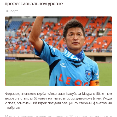
профессиональном уровне
#Спорт
Форвард японского клуба «Йокогама» Кацуйоси Миура в 50-летнем
возрасте отыграл 65 минут матча во втором дивизионе J-лиги. Уходя
с поля, опытнейший игрок получил овации со стороны фанатов на
трибунах.
Миура, которому сегодня исполнилось 50 лет, вышел на поле в