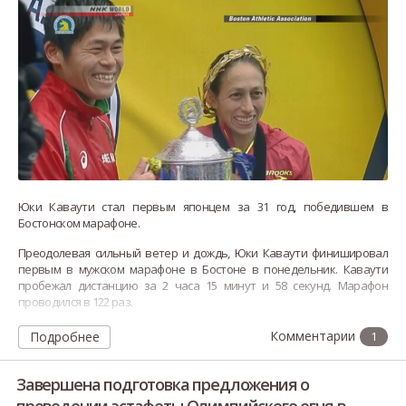
Юки Каваути стал первым японцем за 31 год, победившем в
Бостонском марафоне.
Преодолевая сильный ветер и дождь, Юки Каваути финишировал
первым в мужском марафоне в Бостоне в понедельник. Каваути
пробежал дистанцию за 2 часа 15 минут и 58 секунд. Марафон
проводился в 122 раз.
31-летний Каваути - сотрудник администрации префектуры Сайтама,
Подробнее
1
которого назвали гражданский бегун из-за его успехов в марафоне.
Завершена подготовка предложения о