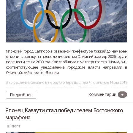
Японский город Саппоро в северной префектуре Хоккайдо намерен
отменить заявку на проведение зимних Олимпийских игр 2026 года и
перенести ее на 2030 год. Как сообщила в четверг газета "Иомиури",
соответствующее уведомление городские власти направили в
Олимпийский комитет Японии.
Это решение связано в первую очередь с тем, что зимние Игры 2018
года прошли в южнокорейском Пхёнчхане, а столицей
Олимпиады-2022 был выбран Пекин. Таким образом, организация
Подробнее
+
соревнований в азиатс
Японец Каваути стал победителем Бостонского
марафона
#Спорт