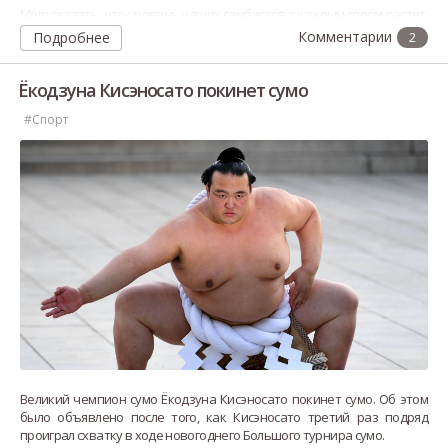
Могу сказать, что уровень наших самбистов с каждым годом растет.
Сейчас в Японии самбо представлено в его спортивной
Подробнее
2
составляющей, но в перспекти
Ёкодзуна Кисэносато покинет сумо
#Спорт
Великий чемпион сумо Ёкодзуна Кисэносато покинет сумо. Об этом
было объявлено после того, как Кисэносато третий раз подряд
проиграл схватку в ходе новогоднего Большого турнира сумо.