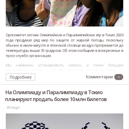
Оргкомитет летних Олимпийских и Паралимпийских игр в Токио 2020
года продумал ряд мер по защите от жаркой погоды, поскольку
обычно в июле-августе в японской столице воздух прогревается до
температуры выше 35 градусов. Об этом сообщили в воскресенье в
пресс-службе организации.
Мы намерены устанавливать навесы, а также большие
вентиляторы рядом с зонами досмотра перед входами на
спортивные объекты. Также вентиляторы мы хотим разместить
Подробнее
+
через определенные промежутки и непос
На Олимпиаду и Паралимпиаду в Токио
планируют продать более 10 млн билетов
#Спорт