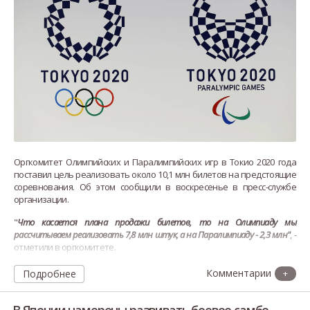
Оргкомитет Олимпийских и Паралимпийских игр в Токио 2020 года
поставил цель реализовать около 10,1 млн билетов на предстоящие
соревнования. Об этом сообщили в воскресенье в пресс-службе
организации.
"
Что касается плана продажи билетов, то на Олимпиаду мы
рассчитываем реализовать 7,8 млн штук, а на Паралимпиаду - 2,3 млн"
, -
отметили в оргкомитете.
Максимальная сумма доходов от продаж при этом может составить
Подробнее
+
82 млрд иен ($765