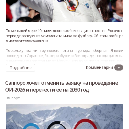
По меньшей мере 10 тысяч японских болельщиков посетят Россию в
период проведения чемпионата мира по футболу. Об этом сообщил
в четверг телеканал NHK.
Поскольку матчи группового этапа турнира сборная Японии
проведет в Саранске, Екатеринбурге и Волгограде, находящихся на
значительном расстоянии от Москвы, японское посольство приняло
решение открыть в этих городах временные представительства
Подробнее
+
для оказания поддержки прибывшим туда болельщикам.
Саппоро хочет отменить заявку на проведение
ОИ-2026 и перенести ее на 2030 год
#Спорт