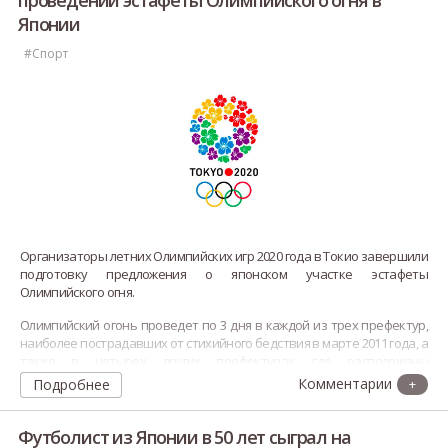
проведении эстафеты Олимпийского огня в
Японии
#Спорт
Организаторы летних Олимпийских игр 2020 года в Токио завершили
подготовку предложения о японском участке эстафеты
Олимпийского огня.
Олимпийский огонь проведет по 3 дня в каждой из трех префектур,
наиболее пострадавших от стихийного бедствия в марте 2011 года, а
также в четырех других префектурах, где расположены
олимпийские объекты. В остальных префектурах огонь будет
Подробнее
+
гостить по 2 дня.
Футболист из Японии в 50 лет сыграл на